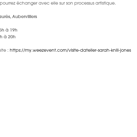
 pourrez échanger avec elle sur son processus artistique.
rès, Aubervilliers
15h à 19h
à 20h
ite :
https://my.weezevent.com/visite-datelier-sarah-knill-jones