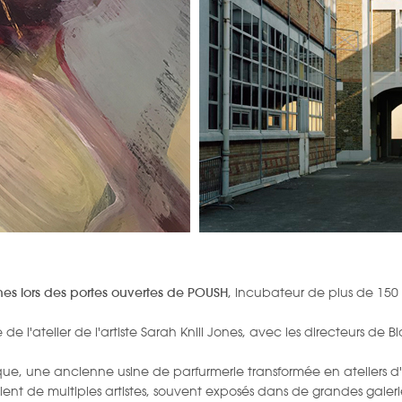
Jones lors des portes ouvertes de POUSH
, incubateur de plus de 150
de l'atelier de l'artiste Sarah Knill Jones, avec les directeurs de B
ique, une ancienne usine de parfurmerie transformée en ateliers d
llent de multiples artistes, souvent exposés dans de grandes galeri