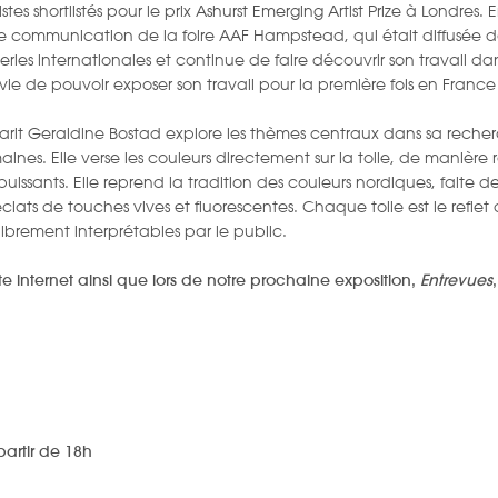
tes shortlistés pour le prix Ashurst Emerging Artist Prize à Londres.
communication de la foire AAF Hampstead, qui était diffusée dans
eries internationales et continue de faire découvrir son travail dan
ie de pouvoir exposer son travail pour la première fois en France 
 Marit Geraldine Bostad explore les thèmes centraux dans sa recher
ines. Elle verse les couleurs directement sur la toile, de manière r
u puissants. Elle reprend la tradition des couleurs nordiques, faite de
ats de touches vives et fluorescentes. Chaque toile est le reflet d
 librement interprétables par le public.
te internet ainsi que lors de notre prochaine exposition,
Entrevues
partir de 18h