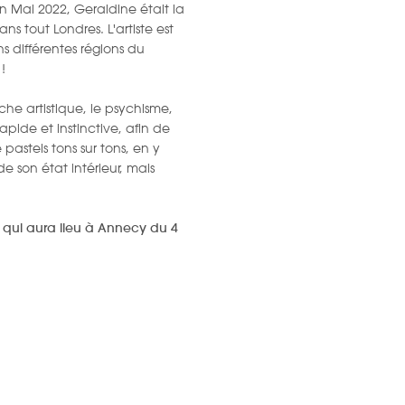
 En Mai 2022, Geraldine était la
 tout Londres. L'artiste est
s différentes régions du
!
che artistique, le psychisme,
apide et instinctive, afin de
 pastels tons sur tons, en y
e son état intérieur, mais
, qui aura lieu à Annecy du 4