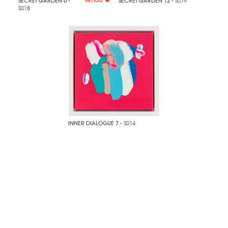
SECRET GARDEN 6
-
SECRET GARDEN 12
- S019
S018
INNER DIALOGUE 7
- S014