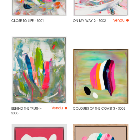
Vendu
CLOSE TO LIFE
- S001
ON MY WAY 2
- S002
Vendu
BEHIND THE TRUTH
-
COLOURS OF THE COAST 3
- S008
S003