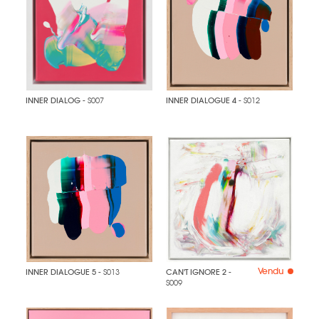
INNER DIALOG
- S007
INNER DIALOGUE 4
- S012
Vendu
INNER DIALOGUE 5
- S013
CAN'T IGNORE 2
-
S009