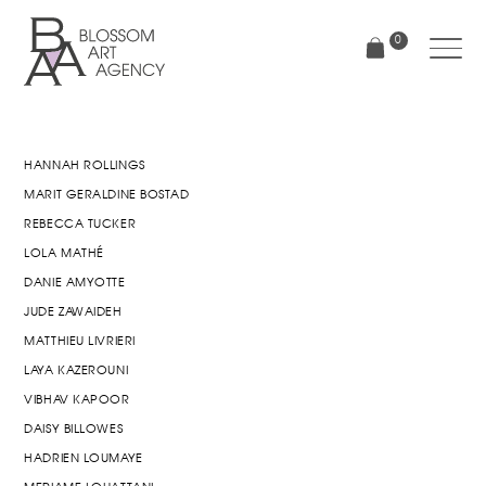
Aller
au
0
contenu
principal
Blossom
Art
Agency
HANNAH ROLLINGS
MARIT GERALDINE BOSTAD
REBECCA TUCKER
LOLA MATHÉ
DANIE AMYOTTE
JUDE ZAWAIDEH
MATTHIEU LIVRIERI
LAYA KAZEROUNI
VIBHAV KAPOOR
DAISY BILLOWES
HADRIEN LOUMAYE