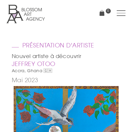
Aller
au
0
contenu
principal
Blossom
Art
Agency
PRÉSENTATION D'ARTISTE
Nouvel artiste à découvrir
JEFFREY OTOO
Accra, Ghana 🇬🇭
Mai 2023