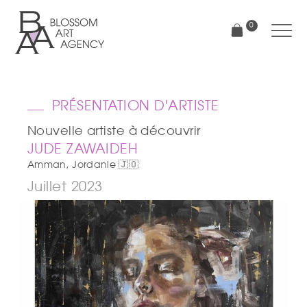
Aller
au
0
contenu
principal
Blossom
Art
Agency
PRÉSENTATION D'ARTISTE
Nouvelle artiste à découvrir
JUDE ZAWAIDEH
Amman, Jordanie 🇯🇴
Juillet 2023