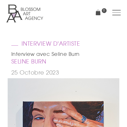
Aller
au
0
contenu
principal
Blossom
Art
Agency
INTERVIEW D'ARTISTE
Interview avec Seline Burn
SELINE BURN
25 Octobre 2023