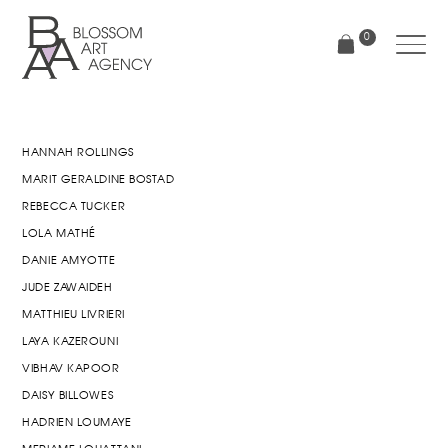
Aller
au
0
contenu
principal
Blossom
Art
Agency
HANNAH ROLLINGS
MARIT GERALDINE BOSTAD
REBECCA TUCKER
LOLA MATHÉ
DANIE AMYOTTE
JUDE ZAWAIDEH
MATTHIEU LIVRIERI
LAYA KAZEROUNI
VIBHAV KAPOOR
DAISY BILLOWES
HADRIEN LOUMAYE