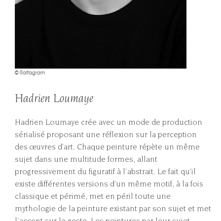
© Ralfagram
Hadrien Loumaye
Hadrien Loumaye crée avec un mode de production
sérialisé proposant une réflexion sur la perception
des œuvres d’art. Chaque peinture répète un même
sujet dans une multitude formes, allant
progressivement du figuratif à l'abstrait. Le fait qu’il
existe différentes versions d’un même motif, à la fois
classique et périmé, met en péril toute une
mythologie de la peinture existant par son sujet et met
l'accent sur le geste. Les peintures par leur sujet