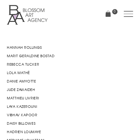
Aller
au
0
contenu
principal
Blossom
Art
Agency
HANNAH ROLLINGS
MARIT GERALDINE BOSTAD
REBECCA TUCKER
LOLA MATHÉ
DANIE AMYOTTE
JUDE ZAWAIDEH
MATTHIEU LIVRIERI
LAYA KAZEROUNI
VIBHAV KAPOOR
DAISY BILLOWES
HADRIEN LOUMAYE