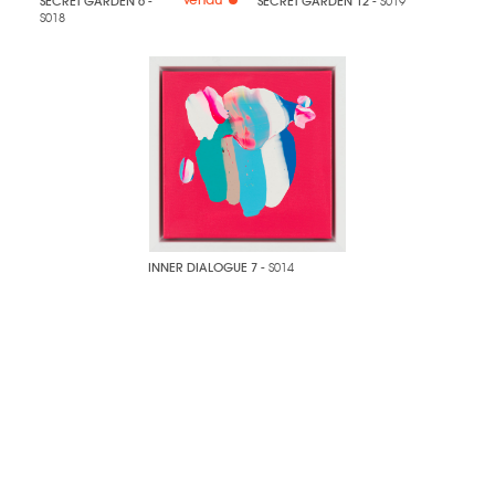
SECRET GARDEN 6
-
SECRET GARDEN 12
- S019
S018
INNER DIALOGUE 7
- S014