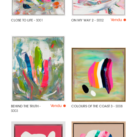
Vendu
CLOSE TO LIFE
- S001
ON MY WAY 2
- S002
Vendu
BEHIND THE TRUTH
-
COLOURS OF THE COAST 3
- S008
S003