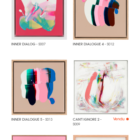
INNER DIALOG
- S007
INNER DIALOGUE 4
- S012
Vendu
INNER DIALOGUE 5
- S013
CAN'T IGNORE 2
-
S009