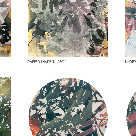
DAPPED SHADE II
- AB011
UNDER 