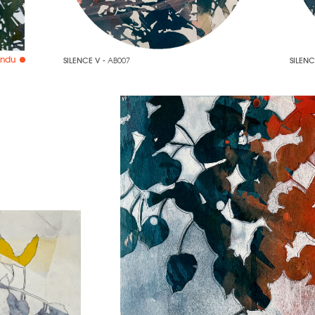
endu
SILENCE V
- AB007
SILENC