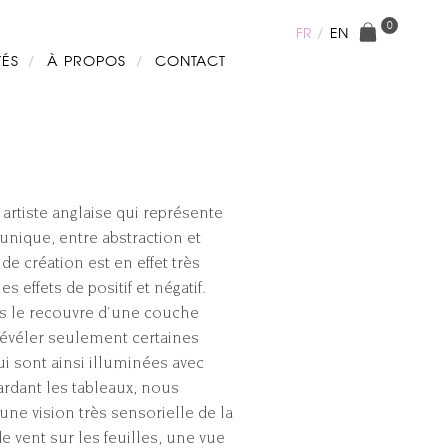
0
FR
EN
TÉS
À PROPOS
CONTACT
artiste anglaise qui représente
 unique, entre abstraction et
de création est en effet très
es effets de positif et négatif.
is le recouvre d'une couche
révéler seulement certaines
ui sont ainsi illuminées avec
ardant les tableaux, nous
e vision très sensorielle de la
e vent sur les feuilles, une vue