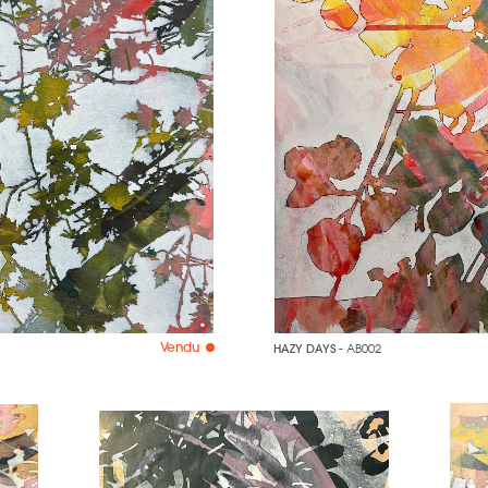
Vendu
HAZY DAYS
- AB002