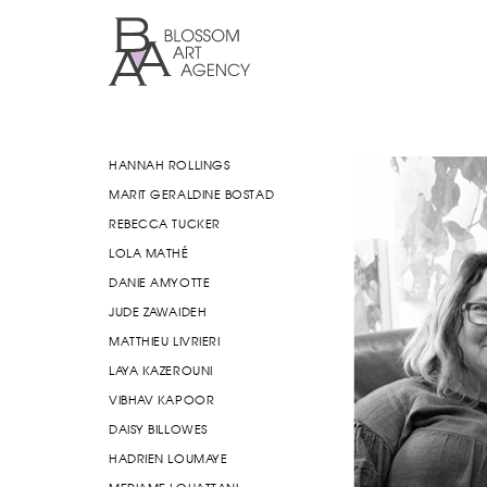
Aller
au
contenu
principal
Blossom
Art
Agency
HANNAH ROLLINGS
MARIT GERALDINE BOSTAD
REBECCA TUCKER
LOLA MATHÉ
DANIE AMYOTTE
JUDE ZAWAIDEH
MATTHIEU LIVRIERI
LAYA KAZEROUNI
VIBHAV KAPOOR
DAISY BILLOWES
HADRIEN LOUMAYE