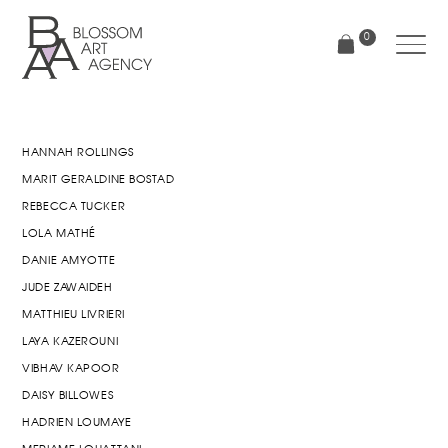
Aller
au
0
contenu
principal
Blossom
Art
Agency
HANNAH ROLLINGS
MARIT GERALDINE BOSTAD
REBECCA TUCKER
LOLA MATHÉ
DANIE AMYOTTE
JUDE ZAWAIDEH
MATTHIEU LIVRIERI
LAYA KAZEROUNI
VIBHAV KAPOOR
DAISY BILLOWES
HADRIEN LOUMAYE