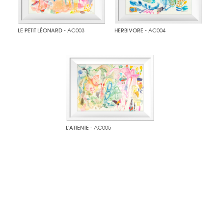
LE PETIT LÉONARD
- AC003
HERBIVORE
- AC004
L'ATTENTE
- AC005