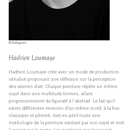
© Ralfagram
Hadrien Loumaye
Hadrien Loumaye crée avec un mode de production
sérialisé proposant une réflexion sur la perception
des œuvres d’art. Chaque peinture répète un même
sujet dans une multitude formes, allant
progressivement du figuratif à l'abstrait. Le fait qu’il
existe différentes versions d’un même motif, à la fois
classique et périmé, met en péril toute une
mythologie de la peinture existant par son sujet et met
l'accent sur le geste. Les peintures par leur sujet