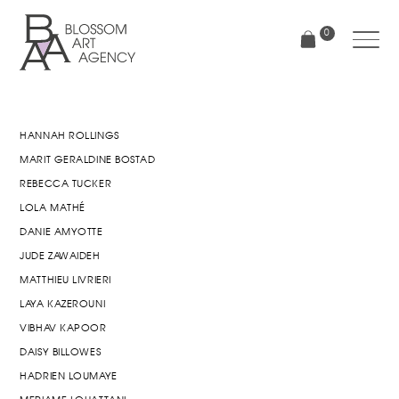
Aller
au
0
contenu
principal
Blossom
Art
Agency
HANNAH ROLLINGS
MARIT GERALDINE BOSTAD
REBECCA TUCKER
LOLA MATHÉ
DANIE AMYOTTE
JUDE ZAWAIDEH
MATTHIEU LIVRIERI
LAYA KAZEROUNI
VIBHAV KAPOOR
DAISY BILLOWES
HADRIEN LOUMAYE