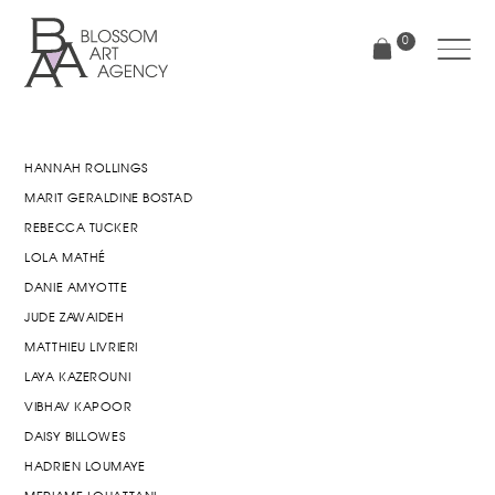
Aller
au
0
contenu
principal
Blossom
Art
Agency
HANNAH ROLLINGS
MARIT GERALDINE BOSTAD
REBECCA TUCKER
LOLA MATHÉ
DANIE AMYOTTE
JUDE ZAWAIDEH
MATTHIEU LIVRIERI
LAYA KAZEROUNI
VIBHAV KAPOOR
DAISY BILLOWES
HADRIEN LOUMAYE