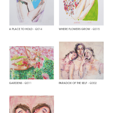
A PLACE TO HOLD
- Q014
WHERE FLOWERS GROW
- Q015
GARDENS
- Q011
PARADOX OF THE SELF
- Q002