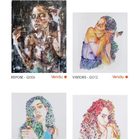
Vendu
Vendu
REPOSE
- Q006
VISITORS
- Q012