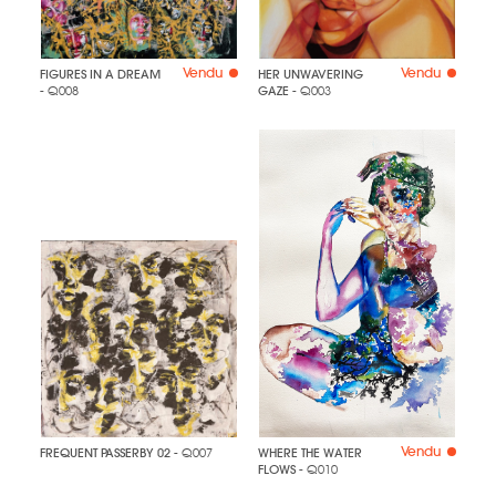
Vendu
Vendu
FIGURES IN A DREAM
HER UNWAVERING
- Q008
GAZE
- Q003
Vendu
FREQUENT PASSERBY 02
- Q007
WHERE THE WATER
FLOWS
- Q010