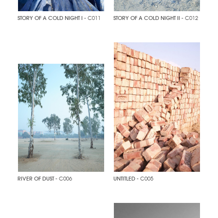
STORY OF A COLD NIGHT I
- C011
STORY OF A COLD NIGHT II
- C012
RIVER OF DUST
- C006
UNTITLED
- C005