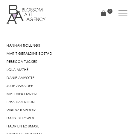
Aller
au
0
contenu
principal
Blossom
Art
Agency
HANNAH ROLLINGS
MARIT GERALDINE BOSTAD
REBECCA TUCKER
LOLA MATHÉ
DANIE AMYOTTE
JUDE ZAWAIDEH
MATTHIEU LIVRIERI
LAYA KAZEROUNI
VIBHAV KAPOOR
DAISY BILLOWES
HADRIEN LOUMAYE