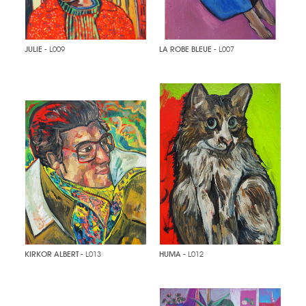
JULIE
- L009
LA ROBE BLEUE
- L007
KIRKOR ALBERT
- L013
HUMA
- L012