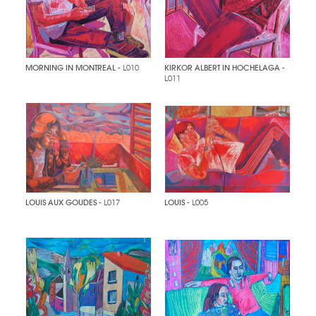
MORNING IN MONTREAL
- L010
KIRKOR ALBERT IN HOCHELAGA
-
L011
LOUIS AUX GOUDES
- L017
LOUIS
- L005