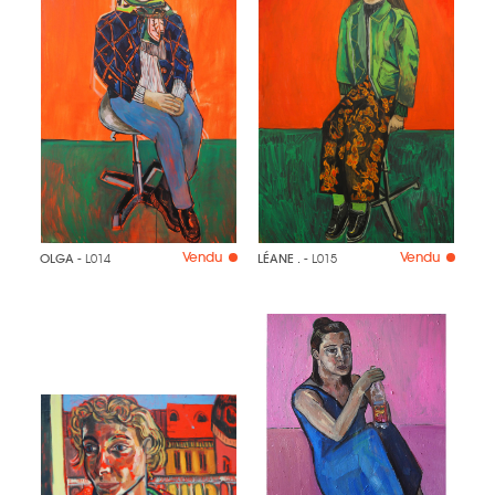
Vendu
Vendu
OLGA
- L014
LÉANE .
- L015