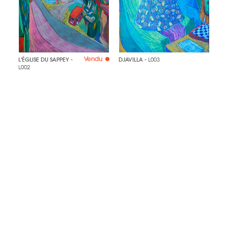
Vendu
L'ÉGLISE DU SAPPEY
-
DJAVILLA
- L003
L002
©2022 BLOSSOM ART AGENCY