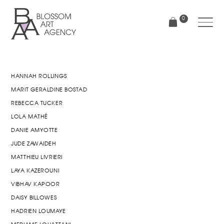
Aller
au
0
contenu
principal
Blossom
Art
Agency
HANNAH ROLLINGS
MARIT GERALDINE BOSTAD
REBECCA TUCKER
LOLA MATHÉ
DANIE AMYOTTE
JUDE ZAWAIDEH
MATTHIEU LIVRIERI
LAYA KAZEROUNI
VIBHAV KAPOOR
DAISY BILLOWES
HADRIEN LOUMAYE